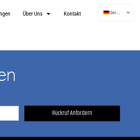
German
ungen
Über Uns
Kontakt
English
Ukrainian
Arabic
Turkish
en
!
Rückruf Anfordern