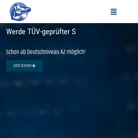
Gutes Geld. Guter Job!
W
e
r
d
e
T
Ü
V
-
g
e
p
r
ü
f
t
e
r
S
c
h
w
e
i
ß
Schon ab Deutschniveau A2 möglich!
Jetzt Starten