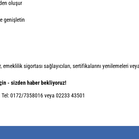
rden oluşur
re genişletin
r, emeklilik sigortası sağlayıcıları, sertifikalarını yenilemeleri 
in - sizden haber bekliyoruz!
 Tel:
0172/7358016
veya
02233 43501