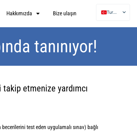
Turkish
Hakkımızda
Bize ulaşın
German
English
ında tanınıyor!
Ukrainian
Arabic
eyi takip etmenize yardımcı
a becerilerini test eden uygulamalı sınav) bağlı