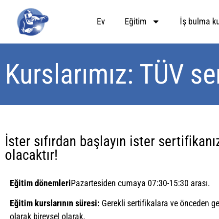
Ev
Eğitim
İş bulma k
Kurslarımız: TÜV ser
İster sıfırdan başlayın ister sertifikan
olacaktır!
Eğitim dönemleri
Pazartesiden cumaya 07:30-15:30 arası.
Eğitim kurslarının süresi:
Gerekli sertifikalara ve önceden ger
olarak bireysel olarak.